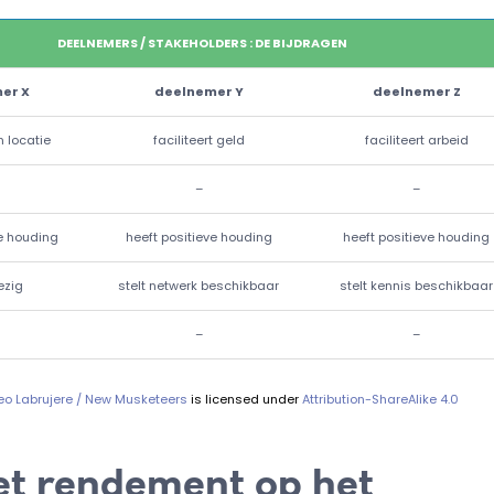
DEELNEMERS / STAKEHOLDERS : DE BIJDRAGEN
er X
deelnemer Y
deelnemer Z
n locatie
faciliteert geld
faciliteert arbeid
–
–
ve houding
heeft positieve houding
heeft positieve houding
ezig
stelt netwerk beschikbaar
stelt kennis beschikbaar
–
–
eo Labrujere / New Musketeers
is licensed under
Attribution-ShareAlike 4.0
het rendement op het