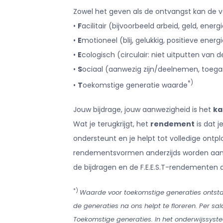
Zowel het geven als de ontvangst kan de
•
F
acilitair (bijvoorbeeld arbeid, geld, ener
•
E
motioneel (blij, gelukkig, positieve ener
•
E
cologisch (circulair: niet uitputten van 
•
S
ociaal (aanwezig zijn/deelnemen, toega
*)
•
T
oekomstige generatie waarde
Jouw bijdrage, jouw aanwezigheid is het
ka
Wat je terugkrijgt, het
rendement
is dat 
ondersteunt en je helpt tot volledige ontp
rendementsvormen anderzijds worden aanged
de bijdragen en de F.E.E.S.T-rendementen 
*)
Waarde voor toekomstige generaties ontsta
de generaties na ons helpt te floreren. Per sal
Toekomstige generaties. In het onderwijssys