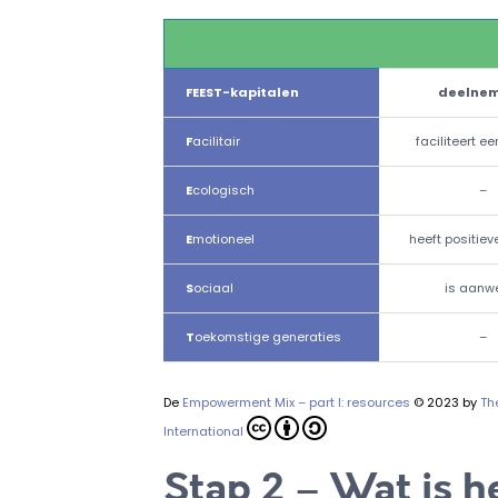
FEEST-kapitalen
deelnem
F
acilitair
faciliteert ee
E
cologisch
–
E
motioneel
heeft positie
S
ociaal
is aanw
T
oekomstige generaties
–
De
Empowerment Mix – part I: resources
© 2023 by
Th
International
Stap 2 – Wat is 