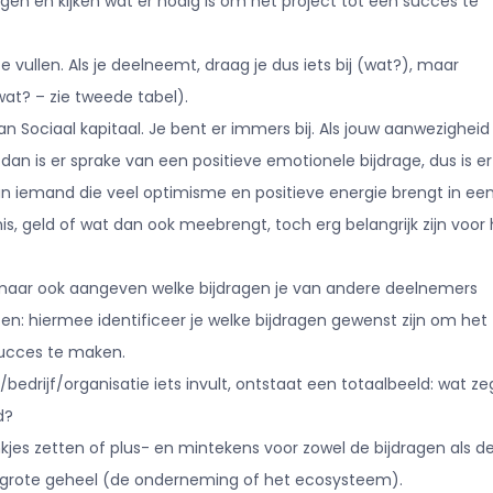
gen en kijken wat er nodig is om het project tot een succes te
 te vullen. Als je deelneemt, draag je dus iets bij (wat?), maar
wat? – zie tweede tabel).
an Sociaal kapitaal. Je bent er immers bij. Als jouw aanwezigheid
 dan is er sprake van een positieve emotionele bijdrage, dus is er
an iemand die veel optimisme en positieve energie brengt in ee
s, geld of wat dan ook meebrengt, toch erg belangrijk zijn voor 
n, maar ook aangeven welke bijdragen je van andere deelnemers
en: hiermee identificeer je welke bijdragen gewenst zijn om het
succes te maken.
bedrijf/organisatie iets invult, ontstaat een totaalbeeld: wat ze
d?
nkjes zetten of plus- en mintekens voor zowel de bijdragen als d
grote geheel (de onderneming of het ecosysteem).