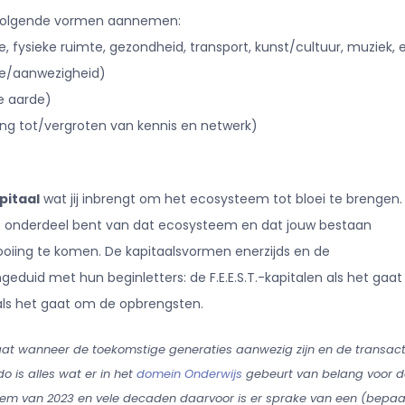
 volgende vormen aannemen:
gie, fysieke ruimte, gezondheid, transport, kunst/cultuur, muziek, 
gie/aanwezigheid)
de aarde)
ng tot/vergroten van kennis en netwerk)
pitaal
wat jij inbrengt om het ecosysteem tot bloei te brengen.
je onderdeel bent van dat ecosysteem en dat jouw bestaan
looiing te komen. De kapitaalsvormen enerzijds en de
uid met hun beginletters: de F.E.E.S.T.-kapitalen als het gaa
als het gaat om de opbrengsten.
at wanneer de toekomstige generaties aanwezig zijn en de transact
do is alles wat er in het
domein Onderwijs
gebeurt van belang voor d
teem van 2023 en vele decaden daarvoor is er sprake van een (bepa