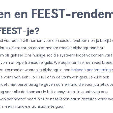
len en FEEST-rende
FEEST-je?
end voorbeeld wilt nemen voor een sociaal systeem, en je bekijkt 
dat elk element op een of andere manier bijdraagt aan het
m als geheel. Ons huidige sociale systeem loopt volkomen vast
lvorm of type transactie: geld. We bepleiten hier een veel brede
en. De manier waarop je bijdraagt in een
helende onderneming
de vorm van een 1-op-1 ruil of in de vorm van geld. Je kunt ook
oeft niet persé terug te geven aan iemand die voor jou iets doe
ang voor alle deelnemers in het ecosysteem in plaats van een
ven aanneemt hoeft niet te betekenen dat in dezelfde vorm wo
om een financiële transactie te gaan.