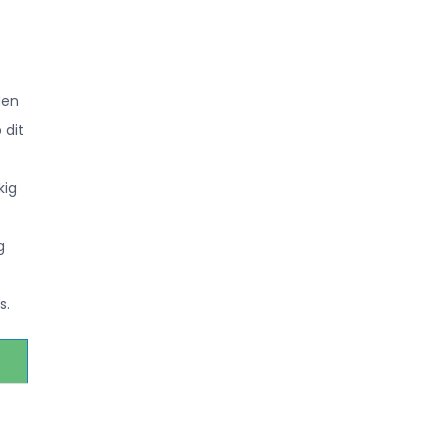
den
 dit
kig
g
s.
e