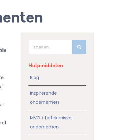
menten
Zoeken
alle
naar:
Hulpmiddelen
re
Blog
of
Inspirerende
ondernemers
t.
MVO / betekenisvol
rdt
ondernemen