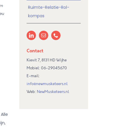
om
Ruimte-Relatie-Rol-
ieu
kompas
Contact
Kievit 7, 8131 HD Wijhe
Mobiel: 06-29045670
E-mail:
info@newmusketeers.nl
Web:
NewMusketeers.nl
Alle
jn,