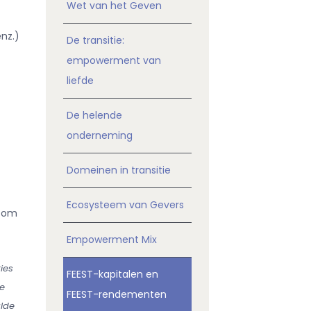
Wet van het Geven
enz.)
De transitie:
empowerment van
liefde
De helende
onderneming
Domeinen in transitie
Ecosysteem van Gevers
t om
Empowerment Mix
ies
FEEST-kapitalen en
e
FEEST-rendementen
alde