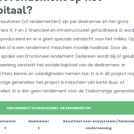
pitaal?
 resultaten (of rendementen) zijn per deelnemer en het grote
rs X, Y en Z financieel en infrastructureel gefaciliteerd. Er wor
roduceerd en er is geen speciale aandacht voor het milieu. Op
nkel of is een rendement misschien moeilijk haalbaar. Door de
 sprake van Emotioneel rendement (iedereen wordt blij of geluk
erking versterkt het sociale kapitaal van de deelnemers: er
hten, kennis en vaardigheden nemen toe. Er is in dit project no
ige generaties: het project is misschien van korte duur, of
tellen. Er is dan geen rendement voor de Toekomstige generatie
DEELNEMERS / STAKEHOLDERS : DE RENDEMENTEN
elnemer
deelnemer
Resultaat voor ecosysteem / helend
Y
Z
onderneming