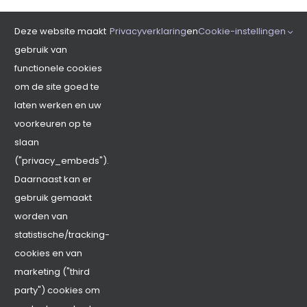
Deze website maakt
Privacyverklaring
en
Cookie-instellingen
gebruik van
functionele cookies
om de site goed te
laten werken en uw
voorkeuren op te
slaan
("privacy_embeds").
Kievit 7,
Daarnaast kan er
8131 HD Wijhe
gebruik gemaakt
worden van
statistische/tracking-
Zoeken
cookies en van
naar:
marketing ("third
party") cookies om