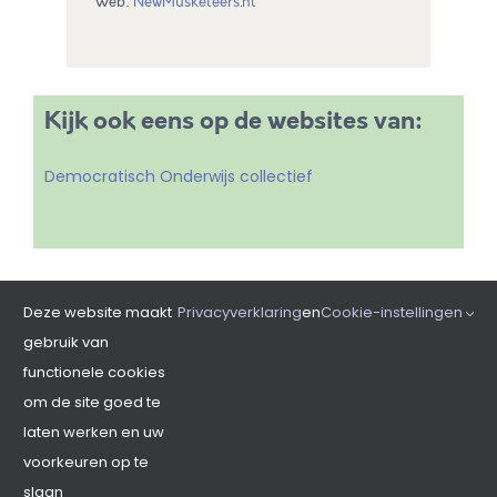
Web:
NewMusketeers.nl
Onderwijs
Welzijn
Kijk ook eens op de websites van:
Democratisch Onderwijs collectief
Gezondheid
Milieu
Deze website maakt
Privacyverklaring
en
Cookie-instellingen
Bestuur
gebruik van
functionele cookies
Media
om de site goed te
laten werken en uw
voorkeuren op te
Infrastructuur
slaan