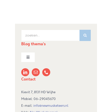
Zoeken
naar:
Blog thema’s
Toggle
Navigation
Hulpmiddelen
Contact
Inspirerende ondernemers
Kievit 7, 8131 HD Wijhe
Mobiel: 06-29045670
Economie
E-mail:
info@newmusketeers.nl