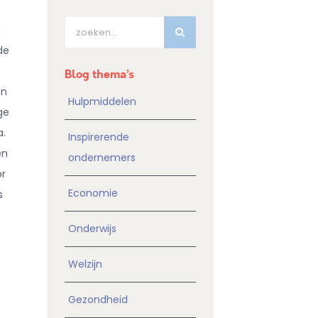
Zoeken
n
naar:
de
Blog thema’s
en
Hulpmiddelen
ge
a.
Inspirerende
en
ondernemers
or
Economie
s
Onderwijs
Welzijn
Gezondheid