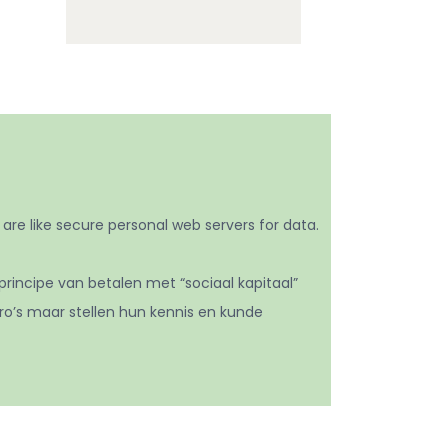
s are like secure personal web servers for data.
rincipe van betalen met “sociaal kapitaal”
ro’s maar stellen hun kennis en kunde