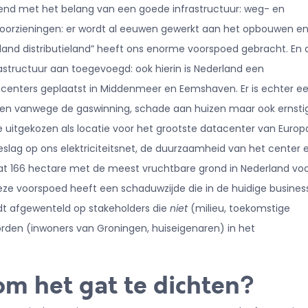
kend met het belang van een goede infrastructuur: weg- en
svoorzieningen: er wordt al eeuwen gewerkt aan het opbouwen e
rland distributieland” heeft ons enorme voorspoed gebracht. En 
frastructuur aan toegevoegd: ook hierin is Nederland een
tacenters geplaatst in Middenmeer en Eemshaven. Er is echter e
eden vanwege de gaswinning, schade aan huizen maar ook ernsti
uitgekozen als locatie voor het grootste datacenter van Europ
eslag op ons elektriciteitsnet, de duurzaamheid van het center 
at 166 hectare met de meest vruchtbare grond in Nederland vo
ze voorspoed heeft een schaduwzijde die in de huidige busines
t afgewenteld op stakeholders die
niet
(milieu, toekomstige
den (inwoners van Groningen, huiseigenaren) in het
m het gat te dichten?