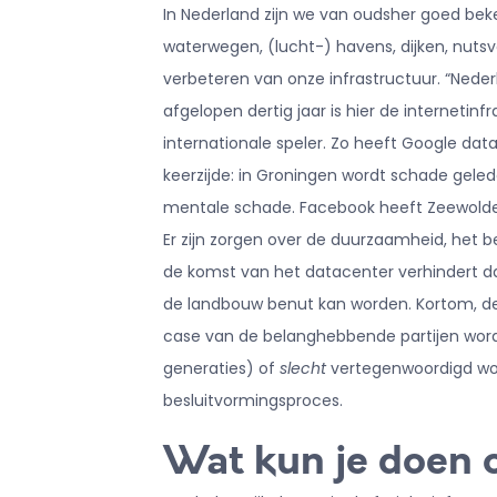
In Nederland zijn we van oudsher goed be
waterwegen, (lucht-) havens, dijken, nut
verbeteren van onze infrastructuur. “Nede
afgelopen dertig jaar is hier de internetin
internationale speler. Zo heeft Google da
keerzijde: in Groningen wordt schade gel
mentale schade. Facebook heeft Zeewolde 
Er zijn zorgen over de duurzaamheid, het b
de komst van het datacenter verhindert d
de landbouw benut kan worden. Kortom, de
case van de belanghebbende partijen word
generaties) of
slecht
vertegenwoordigd wor
besluitvormingsproces.
Wat kun je doen o