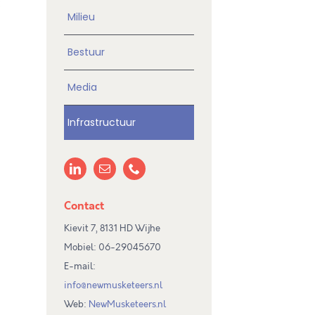
:
Milieu
Bestuur
Media
Infrastructuur
Contact
Kievit 7, 8131 HD Wijhe
Mobiel: 06-29045670
E-mail:
info@newmusketeers.nl
Web:
NewMusketeers.nl